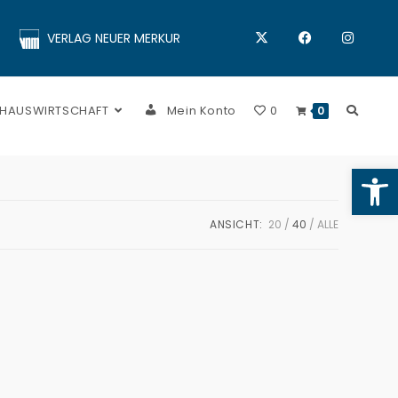
VERLAG NEUER MERKUR
 HAUSWIRTSCHAFT
Mein Konto
0
0
Op
ANSICHT:
20
40
ALLE