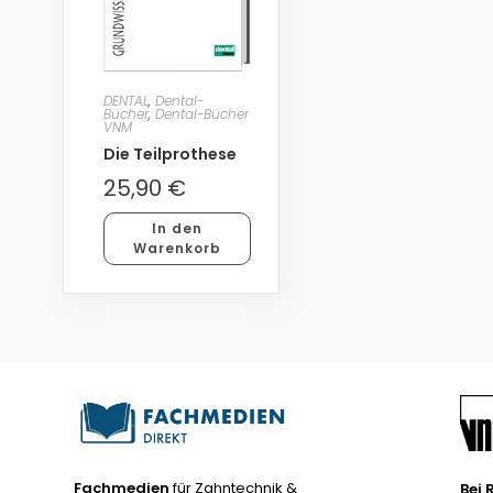
DENTAL
,
Dental-
Bücher
,
Dental-Bücher
VNM
Die Teilprothese
25,90
€
In den
Warenkorb
Fachmedien
für Zahntechnik &
Bei 