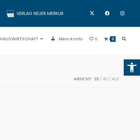
VERLAG NEUER MERKUR
 HAUSWIRTSCHAFT
Mein Konto
0
0
Op
ANSICHT:
20
40
ALLE