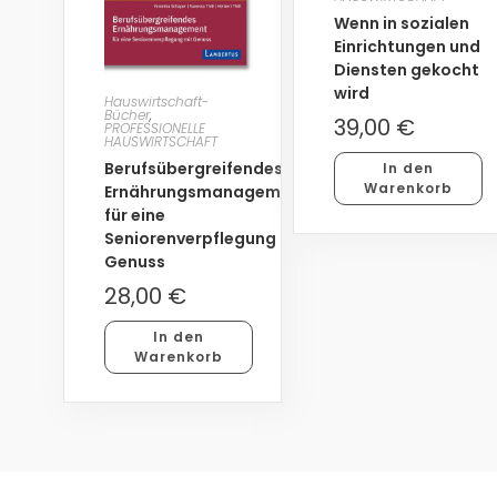
Wenn in sozialen
Einrichtungen und
Diensten gekocht
wird
Hauswirtschaft-
Bücher
,
39,00
€
PROFESSIONELLE
HAUSWIRTSCHAFT
Berufsübergreifendes
In den
Warenkorb
Ernährungsmanagement
für eine
Seniorenverpflegung mit
Genuss
28,00
€
In den
Warenkorb