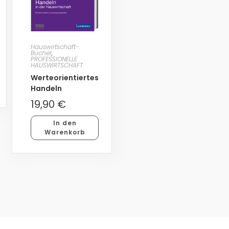
Hauswirtschaft-
Bücher
,
PROFESSIONELLE
HAUSWIRTSCHAFT
Werteorientiertes
Handeln
19,90
€
In den
Warenkorb