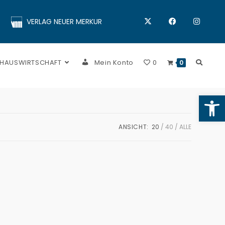
VERLAG NEUER MERKUR
 HAUSWIRTSCHAFT
Mein Konto
0
0
Op
ANSICHT:
20
40
ALLE