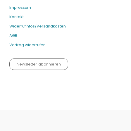
Impressum
Kontakt
Widerrufinfos/Versandkosten
AGB
Vertrag widerrufen
Newsletter abonnieren
Datenschutz neu 2024
Impressum
Kontakt
Widerrufinfos / Versandkosten
AGB
Vertrag widerrufen
© Fachmedien-direkt.de | Verlag Neuer Merkur