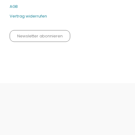
AGB
Vertrag widerrufen
Newsletter abonnieren
Datenschutz neu 2024
Impressum
Kontakt
Widerrufinfos / Versandkosten
AGB
Vertrag widerrufen
© Fachmedien-direkt.de | Verlag Neuer Merkur