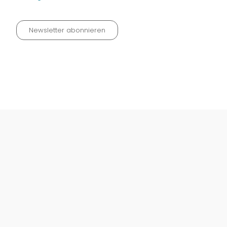
Newsletter abonnieren
Datenschutz neu 2024
Impressum
Kontakt
Widerrufinfos / Versandkosten
AGB
Vertrag widerrufen
© Fachmedien-direkt.de | Verlag Neuer Merkur