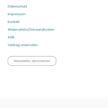
Datenschutz
Impressum
Kontakt
Widerrufinfos/Versandkosten
AGB
Vertrag widerrufen
Newsletter abonnieren
Datenschutz neu 2024
Impressum
Kontakt
Widerrufinfos / Versandkosten
AGB
Vertrag widerrufen
© Fachmedien-direkt.de | Verlag Neuer Merkur