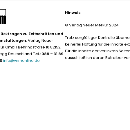
Hinweis
© Verlag Neuer Merkur 2024
Rückfragen zu Zeitschriften und
Trotz sorgfältiger Kontrolle übern
anstaltungen:
Verlag Neuer
keinerlei Haftung für die Inhalte ext
ur GmbH Behringstraße 10 82152
Für die Inhalte der verlinkten Seite
egg Deutschland
Tel.: 089 – 31 89
ausschließlich deren Betreiber ver
-0
info@vnmonline.de
Datenschutz neu 2024
Impress
Vertrag widerrufen