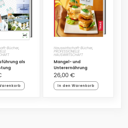
haft-Bücher
,
Hauswirtschaft-Bücher
,
ELLE
PROFESSIONELLE
CHAFT
HAUSWIRTSCHAFT
sführung als
Mangel- und
stung
Unterernährung
€
26,00
€
Warenkorb
In den Warenkorb