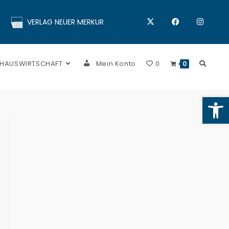
VERLAG NEUER MERKUR
 HAUSWIRTSCHAFT
Mein Konto
0
0
Op