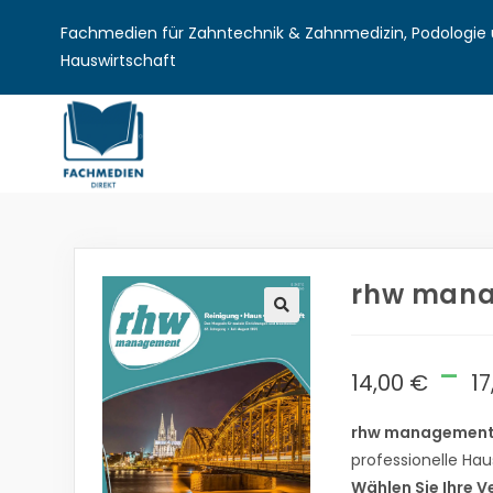
Fachmedien für Zahntechnik & Zahnmedizin, Podologie u
Hauswirtschaft
rhw mana
🔍
-
14,00
€
1
rhw managemen
professionelle Hau
Wählen Sie Ihre V