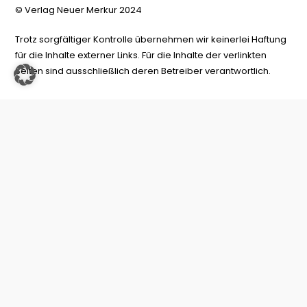
© Verlag Neuer Merkur 2024
Trotz sorgfältiger Kontrolle übernehmen wir keinerlei Haftung
für die Inhalte externer Links. Für die Inhalte der verlinkten
Seiten sind ausschließlich deren Betreiber verantwortlich.
Datenschutz
Impressum
Kontakt
Widerrufinfos/Versandkosten
AGB
Vertrag widerrufen
Newsletter abonnieren