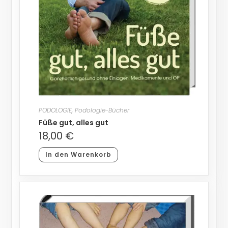
PODOLOGIE
,
Podologie-Bücher
Füße gut, alles gut
18,00
€
In den Warenkorb