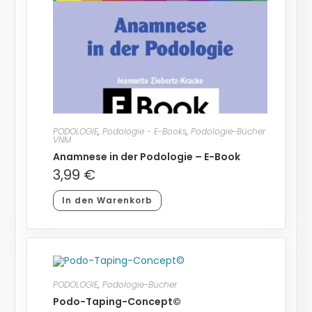
PODOLOGIE
,
Podologie - E-Books
,
Podologie-Bücher
VNM
Anamnese in der Podologie – E-Book
3,99
€
In den Warenkorb
PODOLOGIE
,
Podologie-Bücher
Podo-Taping-Concept©