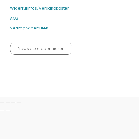
Widerrufinfos/Versandkosten
AGB
Vertrag widerrufen
Newsletter abonnieren
Datenschutz neu 2024
Impressum
Kontakt
Widerrufinfos / Versandkosten
AGB
Vertrag widerrufen
© Fachmedien-direkt.de | Verlag Neuer Merkur