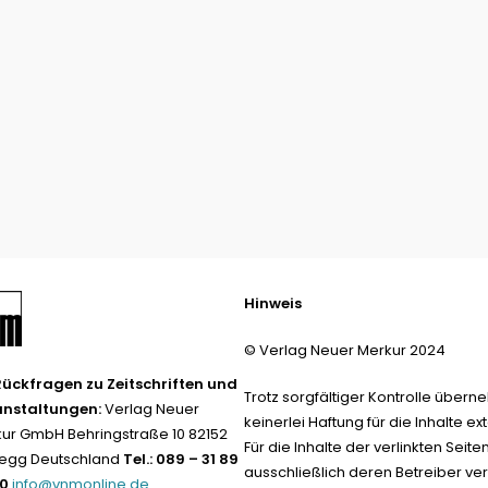
Hinweis
© Verlag Neuer Merkur 2024
Rückfragen zu Zeitschriften und
Trotz sorgfältiger Kontrolle übern
anstaltungen:
Verlag Neuer
keinerlei Haftung für die Inhalte ext
ur GmbH Behringstraße 10 82152
Für die Inhalte der verlinkten Seite
egg Deutschland
Tel.: 089 – 31 89
ausschließlich deren Betreiber ver
-0
info@vnmonline.de