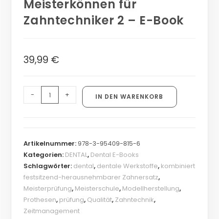
Meisterkönnen für
Zahntechniker 2 – E-Book
39,99
€
-
+
IN DEN WARENKORB
Artikelnummer:
978-3-95409-815-6
Kategorien:
DENTAL
,
Dental E-Books
Schlagwörter:
dental
,
dentale Werkstoffe
,
kombiniert
festsitzend-herausnehmbarer Zahnersatz
,
Meisterprüfung
,
Meisterschule
,
Modellherstellung
,
Prothesen
,
prüfung
,
Qualität
,
Zahntechnik
,
Zeitmanagement