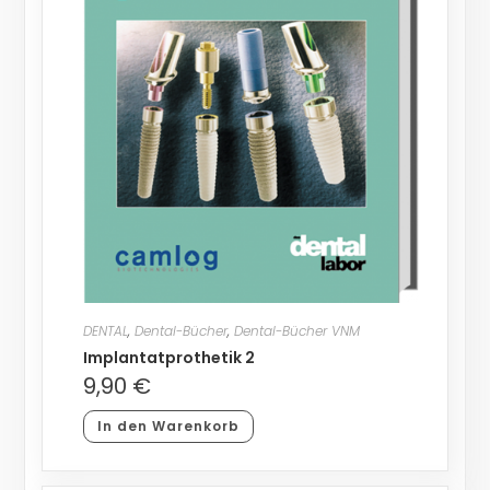
DENTAL
,
Dental-Bücher
,
Dental-Bücher VNM
Implantatprothetik 2
9,90
€
In den Warenkorb