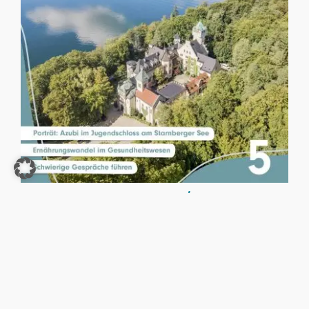
rhw management, Ausgabe 2026/5
20,00
€
25,00
€
-
AUSFÜHRUNG WÄHLEN