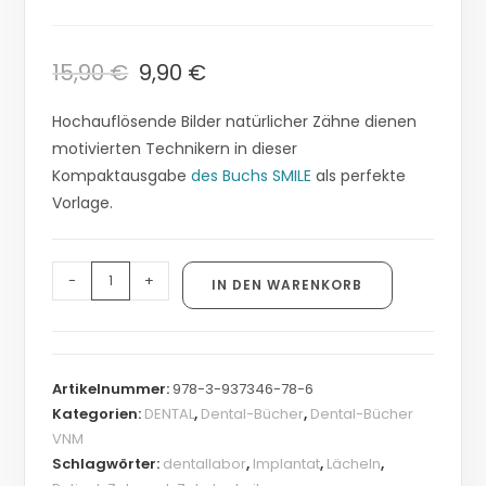
15,90
€
9,90
€
Hochauflösende Bilder natürlicher Zähne dienen
motivierten Technikern in dieser
Kompaktausgabe
des Buchs SMILE
als perfekte
Vorlage.
-
+
IN DEN WARENKORB
Artikelnummer:
978-3-937346-78-6
Kategorien:
DENTAL
,
Dental-Bücher
,
Dental-Bücher
VNM
Schlagwörter:
dentallabor
,
Implantat
,
Lächeln
,