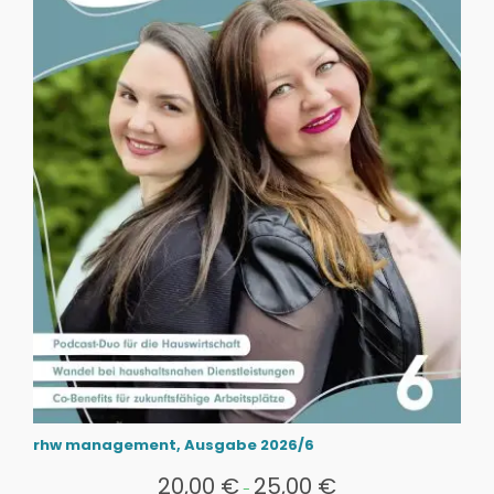
rhw management, Ausgabe 2026/6
20,00
€
25,00
€
-