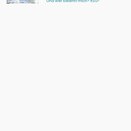
Und wer belehrt mich? IfSG-
Folgebelehrung für Multiplikatoren und
Mitarbeiter (Ulrike Kleiner)
14 Aug. 26
Hautpflege bei Patienten mit
chronischen Wunden (Sindy Burow)
6 Okt. 26
Fachmedien
für Zahntechnik & Zahnmedizin, Podologie und