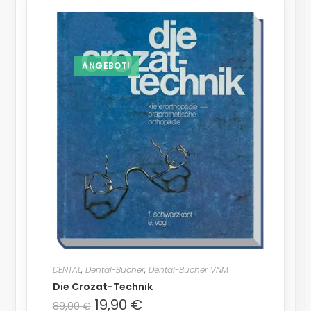
ANGEBOT!
DENTAL
,
Dental-Bücher
,
Dental-Bücher VNM
Die Crozat-Technik
19,90
€
89,00
€