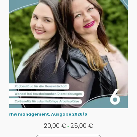
rhw management, Ausgabe 2026/6
20,00
€
25,00
€
-