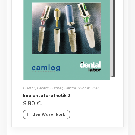
DENTAL
,
Dental-Bücher
,
Dental-Bücher VNM
Implantatprothetik 2
9,90
€
In den Warenkorb