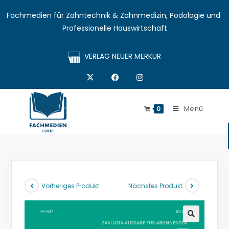
Fachmedien für Zahntechnik & Zahnmedizin, Podologie und 
Professionelle Hauswirtschaft
VERLAG NEUER MERKUR
Menü
0
Vorheriges Produkt
Nächstes Produkt
🔍