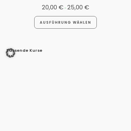
20,00
€
25,00
€
-
AUSFÜHRUNG WÄHLEN
Passende Kurse
Und wer belehrt mich? IfSG-
Folgebelehrung für Multiplikatoren und
Mitarbeiter (Ulrike Kleiner)
14 Aug. 26
Hautpflege bei Patienten mit
chronischen Wunden (Sindy Burow)
6 Okt. 26