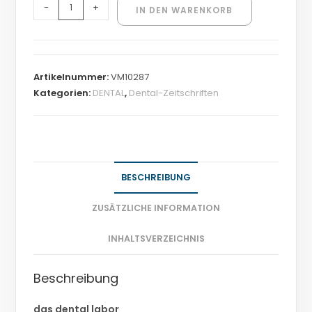
-
+
IN DEN WARENKORB
Artikelnummer:
VM10287
Kategorien:
DENTAL
,
Dental-Zeitschriften
BESCHREIBUNG
ZUSÄTZLICHE INFORMATION
INHALTSVERZEICHNIS
Beschreibung
das dental labor