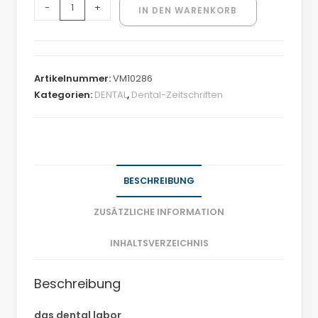
-
+
IN DEN WARENKORB
Artikelnummer:
VM10286
Kategorien:
DENTAL
,
Dental-Zeitschriften
BESCHREIBUNG
ZUSÄTZLICHE INFORMATION
INHALTSVERZEICHNIS
Beschreibung
das dental labor