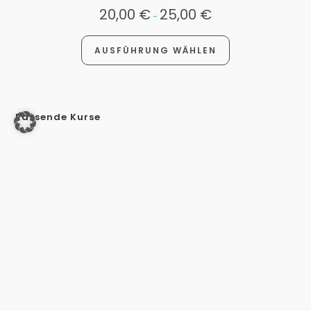
20,00
€
25,00
€
-
AUSFÜHRUNG WÄHLEN
Passende Kurse
Und wer belehrt mich? IfSG-
Folgebelehrung für Multiplikatoren und
Mitarbeiter (Ulrike Kleiner)
14 Aug. 26
Hautpflege bei Patienten mit
chronischen Wunden (Sindy Burow)
6 Okt. 26