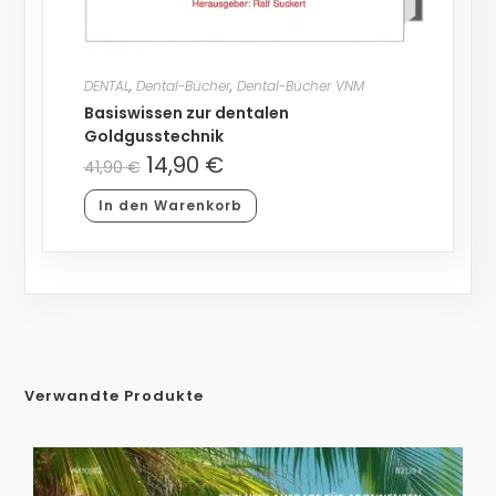
DENTAL
,
Dental-Bücher
,
Dental-Bücher VNM
Basiswissen zur dentalen
Goldgusstechnik
14,90
€
41,90
€
In den Warenkorb
Verwandte Produkte