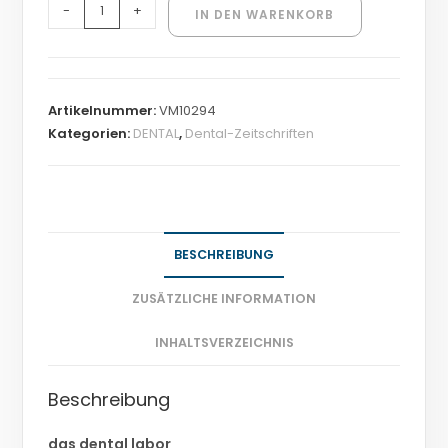
-
+
IN DEN WARENKORB
Artikelnummer:
VM10294
Kategorien:
DENTAL
,
Dental-Zeitschriften
BESCHREIBUNG
ZUSÄTZLICHE INFORMATION
INHALTSVERZEICHNIS
Beschreibung
das dental labor