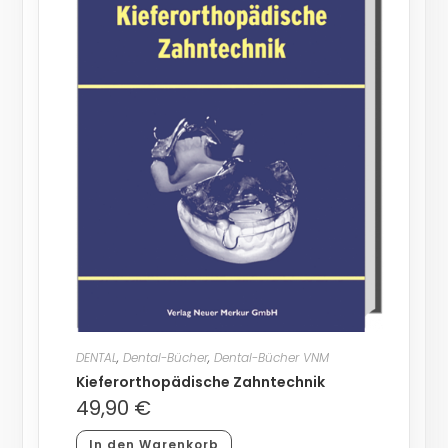
DENTAL
,
Dental-Bücher
,
Dental-Bücher VNM
Kieferorthopädische Zahntechnik
49,90
€
In den Warenkorb