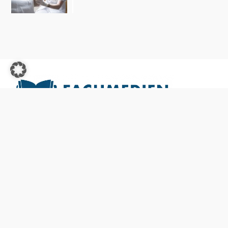
Fachmedien
für Zahntechnik & Zahnmedizin, Podologie und
professionelle Hauswirtschaft
Telefonnummer für Rückfragen
bei Buchbestellungen
+49 (0)7953 883 691
buchbestellung@vnmonline.de