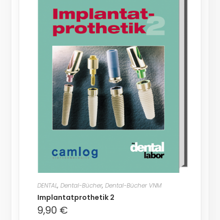
DENTAL
,
Dental-Bücher
,
Dental-Bücher VNM
Implantatprothetik 2
9,90
€