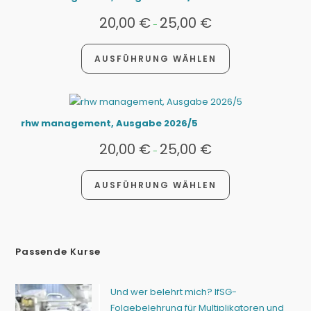
20,00
€
25,00
€
-
AUSFÜHRUNG WÄHLEN
rhw management, Ausgabe 2026/5
20,00
€
25,00
€
-
AUSFÜHRUNG WÄHLEN
Passende Kurse
Und wer belehrt mich? IfSG-
Folgebelehrung für Multiplikatoren und