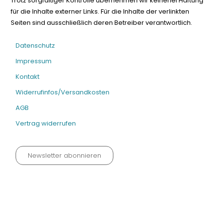
Trotz sorgfältiger Kontrolle übernehmen wir keinerlei Haftung
für die Inhalte externer Links. Für die Inhalte der verlinkten
Seiten sind ausschließlich deren Betreiber verantwortlich.
Datenschutz
Impressum
Kontakt
Widerrufinfos/Versandkosten
AGB
Vertrag widerrufen
Newsletter abonnieren
Datenschutz neu 2024
Impressum
Kontakt
Widerrufinfos / Versandkosten
AGB
Vertrag widerrufen