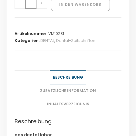
-
+
IN DEN WARENKORB
Artikelnummer:
VM10281
Kategorien:
DENTAL
,
Dental-Zeitschriften
BESCHREIBUNG
ZUSÄTZLICHE INFORMATION
INHALTSVERZEICHNIS
Beschreibung
das dental labor