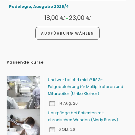
Podologie, Ausgabe 2026/4
18,00
€
23,00
€
-
AUSFÜHRUNG WÄHLEN
Passende Kurse
Und wer belehrt mich? IfSG-
Folgebelehrung für Multiplikatoren und
Mitarbeiter (Ulrike Kleiner)
14 Aug. 26
Hautpflege bei Patienten mit
chronischen Wunden (Sindy Burow)
6 Okt. 26