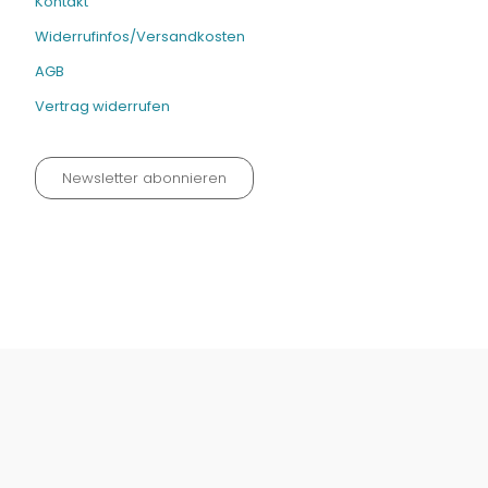
Kontakt
Widerrufinfos/Versandkosten
AGB
Vertrag widerrufen
Newsletter abonnieren
Datenschutz neu 2024
Impressum
Kontakt
Widerrufinfos / Versandkosten
AGB
Vertrag widerrufen
© Fachmedien-direkt.de | Verlag Neuer Merkur