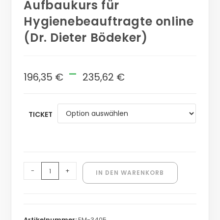
Aufbaukurs für
Hygienebeauftragte online
(Dr. Dieter Bödeker)
-
196,35
€
235,62
€
TICKET
-
+
IN DEN WARENKORB
Artikelnummer:
EM-3405