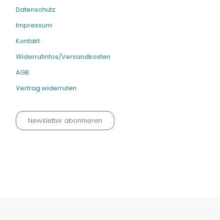
Datenschutz
Impressum
Kontakt
Widerrufinfos/Versandkosten
AGB
Vertrag widerrufen
Newsletter abonnieren
Datenschutz neu 2024
Impressum
Kontakt
Widerrufinfos / Versandkosten
AGB
Vertrag widerrufen
© Fachmedien-direkt.de | Verlag Neuer Merkur