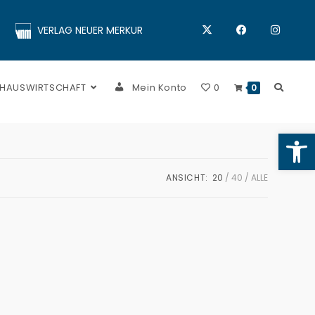
VERLAG NEUER MERKUR
 HAUSWIRTSCHAFT
Mein Konto
0
0
Op
ANSICHT:
20
40
ALLE