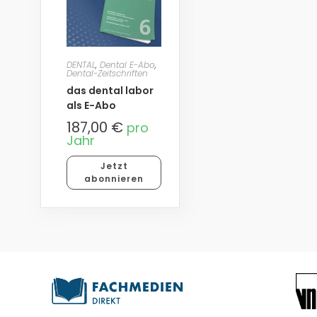
DENTAL
,
Dental E-Abo
,
Dental-Zeitschriften
das dental labor
als E-Abo
187,00
€
pro
Jahr
Jetzt
abonnieren