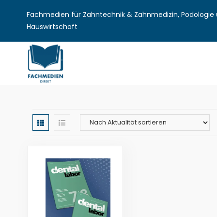
Fachmedien für Zahntechnik & Zahnmedizin, Podologie u
Hauswirtschaft