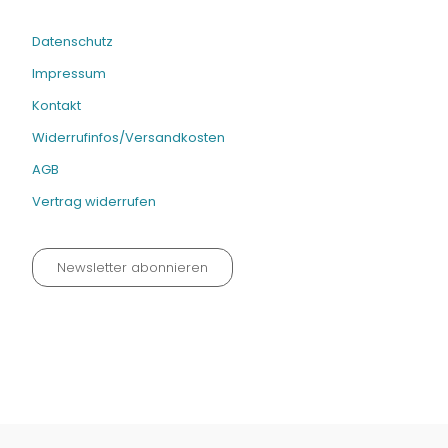
Datenschutz
Impressum
Kontakt
Widerrufinfos/Versandkosten
AGB
Vertrag widerrufen
Newsletter abonnieren
Datenschutz neu 2024
Impressum
Kontakt
Widerrufinfos / Versandkosten
AGB
Vertrag widerrufen
© Fachmedien-direkt.de | Verlag Neuer Merkur