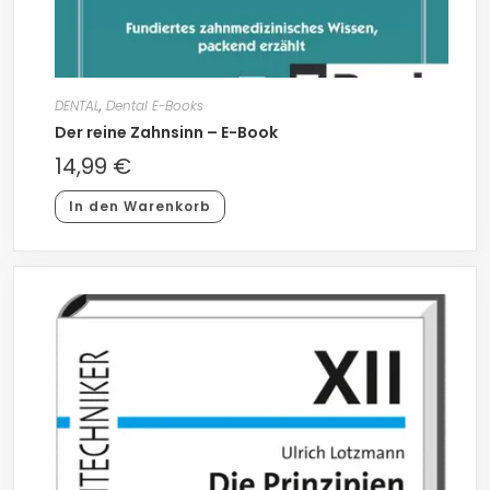
DENTAL
,
Dental E-Books
Der reine Zahnsinn – E-Book
14,99
€
In den Warenkorb