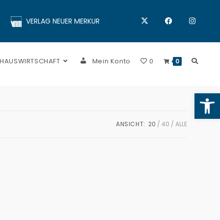
VERLAG NEUER MERKUR
 HAUSWIRTSCHAFT
Mein Konto
0
0
Op
ANSICHT:
20
40
ALLE