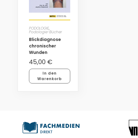
PODOLOGIE
,
Podologie-Bücher
Blickdiagnose
chronischer
Wunden
45,00
€
In den
Warenkorb