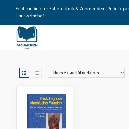
Fachmedien für Zahntechnik & Zahnmedizin, Podologie u
Hauswirtschaft