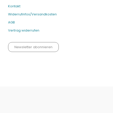
Kontakt
Widerrufinfos/Versandkosten
AGB
Vertrag widerrufen
Newsletter abonnieren
Datenschutz neu 2024
Impressum
Kontakt
Widerrufinfos / Versandkosten
AGB
Vertrag widerrufen
© Fachmedien-direkt.de | Verlag Neuer Merkur