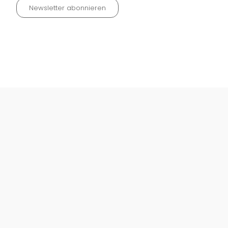
Newsletter abonnieren
Datenschutz neu 2024
Impressum
Kontakt
Widerrufinfos / Versandkosten
AGB
Vertrag widerrufen
© Fachmedien-direkt.de | Verlag Neuer Merkur