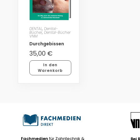
DENTAL
,
Dental-
Bücher
,
Dental-Bücher
VNM
Durchgebissen
35,00
€
In den
Warenkorb
Fachmedien
für Zahntechnik &
Bei 