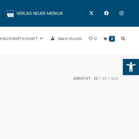
VERLAG NEUER MERKUR
 HAUSWIRTSCHAFT
Mein Konto
0
0
Op
ANSICHT:
20
40
ALLE