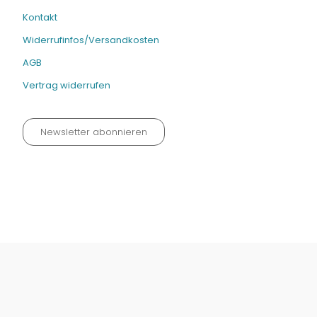
Kontakt
Widerrufinfos/Versandkosten
AGB
Vertrag widerrufen
Newsletter abonnieren
Datenschutz neu 2024
Impressum
Kontakt
Widerrufinfos / Versandkosten
AGB
Vertrag widerrufen
© Fachmedien-direkt.de | Verlag Neuer Merkur