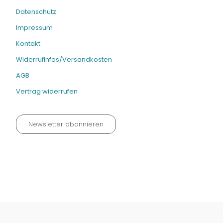
Datenschutz
Impressum
Kontakt
Widerrufinfos/Versandkosten
AGB
Vertrag widerrufen
Newsletter abonnieren
Datenschutz neu 2024
Impressum
Kontakt
Widerrufinfos / Versandkosten
AGB
Vertrag widerrufen
© Fachmedien-direkt.de | Verlag Neuer Merkur