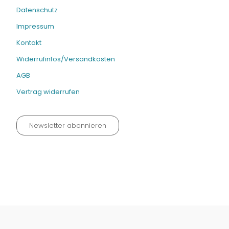
Datenschutz
Impressum
Kontakt
Widerrufinfos/Versandkosten
AGB
Vertrag widerrufen
Newsletter abonnieren
Datenschutz neu 2024
Impressum
Kontakt
Widerrufinfos / Versandkosten
AGB
Vertrag widerrufen
© Fachmedien-direkt.de | Verlag Neuer Merkur