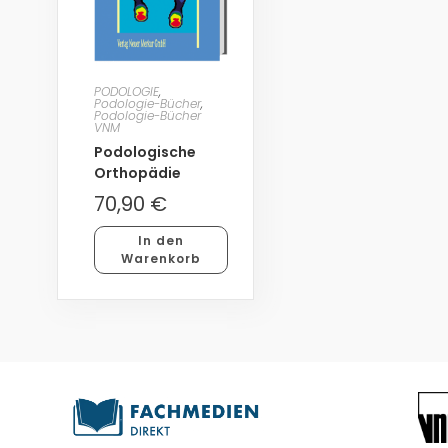
PODOLOGIE
,
Podologie-Bücher
,
Podologie-Bücher
VNM
Podologische
Orthopädie
70,90
€
In den
Warenkorb