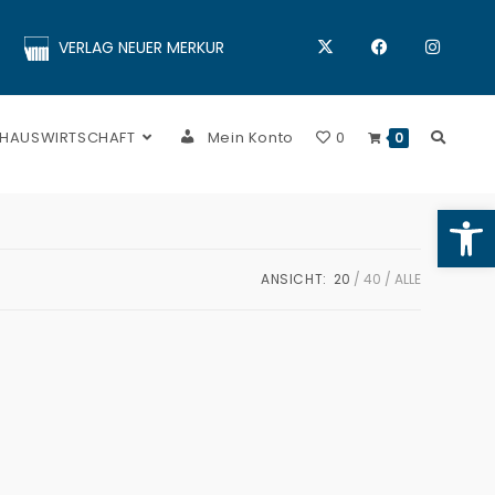
VERLAG NEUER MERKUR
 HAUSWIRTSCHAFT
Mein Konto
0
0
Op
ANSICHT:
20
40
ALLE