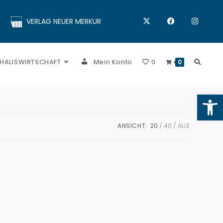
VERLAG NEUER MERKUR
 HAUSWIRTSCHAFT
Mein Konto
0
0
Op
ANSICHT:
20
40
ALLE