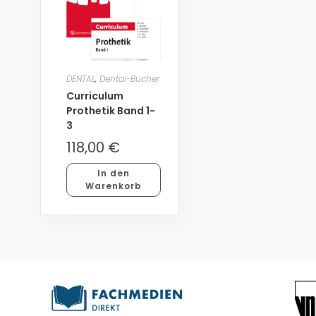
DENTAL
,
Dental-Bücher
Curriculum
Prothetik Band 1-
3
118,00
€
In den
Warenkorb