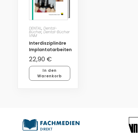
DENTAL
,
Dental-
Bücher
,
Dental-Bücher
VNM
Interdisziplinäre
Implantatarbeiten
22,90
€
In den
Warenkorb