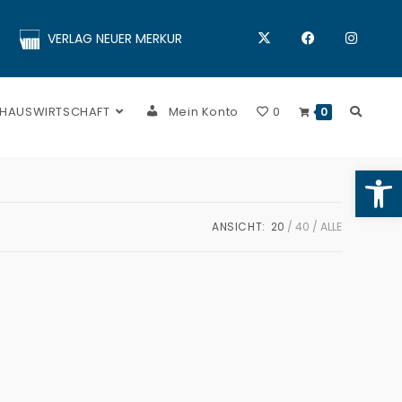
VERLAG NEUER MERKUR
 HAUSWIRTSCHAFT
Mein Konto
0
0
Op
ANSICHT:
20
40
ALLE