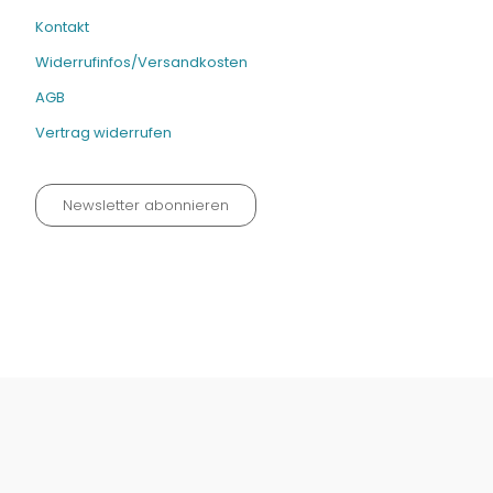
Kontakt
Widerrufinfos/Versandkosten
AGB
Vertrag widerrufen
Newsletter abonnieren
Datenschutz neu 2024
Impressum
Kontakt
Widerrufinfos / Versandkosten
AGB
Vertrag widerrufen
© Fachmedien-direkt.de | Verlag Neuer Merkur