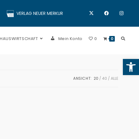
VERLAG NEUER MERKUR
 HAUSWIRTSCHAFT
Mein Konto
0
0
Op
ANSICHT:
20
40
ALLE