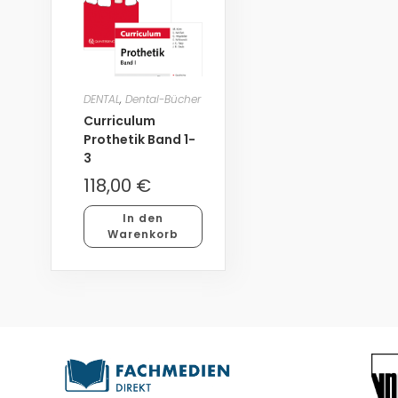
DENTAL
,
Dental-Bücher
Curriculum
Prothetik Band 1-
3
118,00
€
In den
Warenkorb