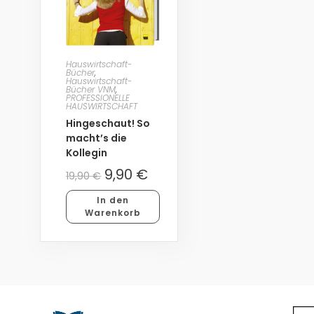
Hauswirtschaft-
Bücher
,
Hauswirtschaft-
Bücher VNM
,
PROFESSIONELLE
HAUSWIRTSCHAFT
Hingeschaut! So
macht’s die
Kollegin
9,90
€
19,90
€
In den
Warenkorb