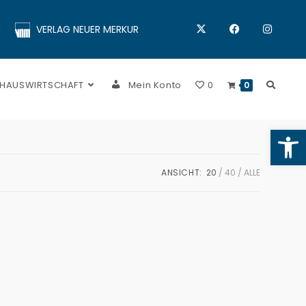
VERLAG NEUER MERKUR
 HAUSWIRTSCHAFT
Mein Konto
0
0
Op
ANSICHT:
20
40
ALLE