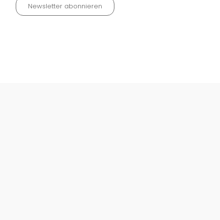
Newsletter abonnieren
Datenschutz neu 2024
Impressum
Kontakt
Widerrufinfos / Versandkosten
AGB
Vertrag widerrufen
© Fachmedien-direkt.de | Verlag Neuer Merkur