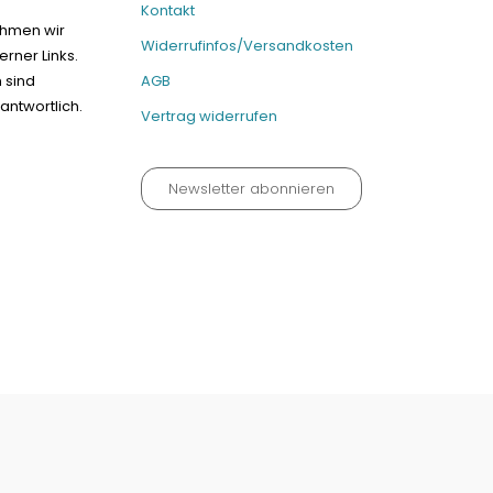
Kontakt
ehmen wir
Widerrufinfos/Versandkosten
erner Links.
n sind
AGB
antwortlich.
Vertrag widerrufen
Newsletter abonnieren
um
Kontakt
Widerrufinfos / Versandkosten
AGB