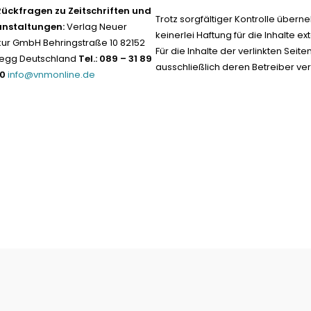
Rückfragen zu Zeitschriften und
Trotz sorgfältiger Kontrolle übern
anstaltungen:
Verlag Neuer
keinerlei Haftung für die Inhalte ext
ur GmbH Behringstraße 10 82152
Für die Inhalte der verlinkten Seite
egg Deutschland
Tel.: 089 – 31 89
ausschließlich deren Betreiber ver
-0
info@vnmonline.de
Datenschutz neu 2024
Impress
Vertrag widerrufen