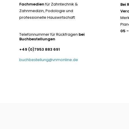
Fachmedien
für Zahntechnik &
Bei 
Zahnmedizin, Podologie und
Ver
professionelle Hauswirtschaft
Merk
Plan
05 
Telefonnummer für Rückfragen
bei
Buchbestellungen
+49 (0)7953 883 691
buchbestellung@vnmonline.de
© Fachmedien-direkt.de | Verlag Neuer Merkur