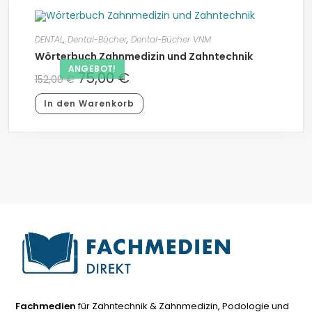
DENTAL
,
Dental-Bücher
,
Dental-Bücher VNM
Wörterbuch Zahnmedizin und Zahntechnik
ANGEBOT!
75,00
€
152,00
€
In den Warenkorb
Fachmedien
für Zahntechnik & Zahnmedizin, Podologie und