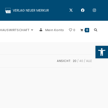
VERLAG NEUER MERKUR
 HAUSWIRTSCHAFT
Mein Konto
0
0
Op
ANSICHT:
20
40
ALLE