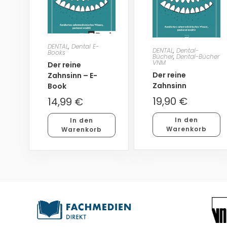
DENTAL
,
Dental E-
DENTAL
,
Dental-
Books
Bücher
,
Dental-Bücher
VNM
Der reine
Der reine
Zahnsinn – E-
Zahnsinn
Book
19,90
€
14,99
€
In den
In den
Warenkorb
Warenkorb