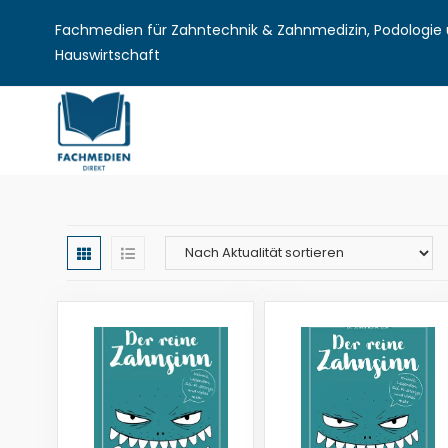
Fachmedien für Zahntechnik & Zahnmedizin, Podologie u
Hauswirtschaft