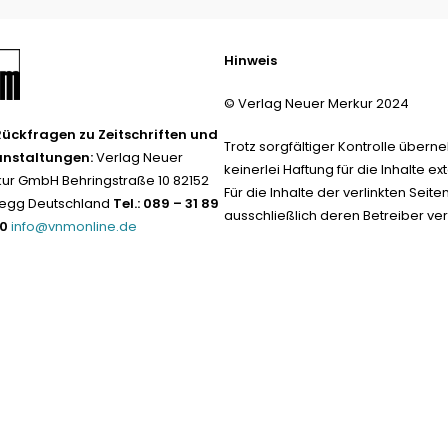
Hinweis
© Verlag Neuer Merkur 2024
Rückfragen zu Zeitschriften und
Trotz sorgfältiger Kontrolle übern
anstaltungen:
Verlag Neuer
keinerlei Haftung für die Inhalte ext
ur GmbH Behringstraße 10 82152
Für die Inhalte der verlinkten Seite
egg Deutschland
Tel.: 089 – 31 89
ausschließlich deren Betreiber ver
-0
info@vnmonline.de
Datenschutz neu 2024
Impress