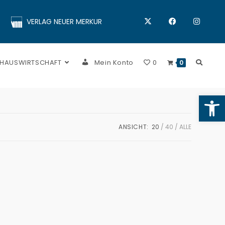
VERLAG NEUER MERKUR
 HAUSWIRTSCHAFT
Mein Konto
0
0
Op
ANSICHT:
20
40
ALLE