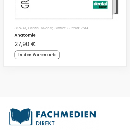
DENTAL
,
Dental-Bücher
,
Dental-Bücher VNM
Anatomie
27,90
€
In den Warenkorb