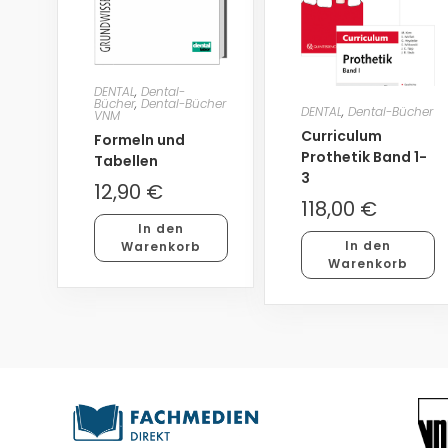
DENTAL
,
Dental-
Bücher
,
Dental-Bücher
DENTAL
,
Dental-Bücher
VNM
Curriculum
Formeln und
Prothetik Band 1-
Tabellen
3
12,90
€
118,00
€
In den
In den
Warenkorb
Warenkorb