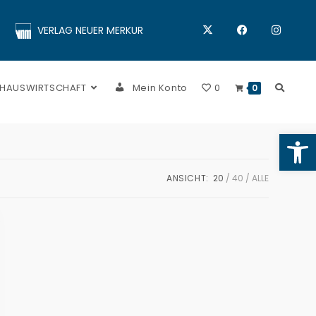
VERLAG NEUER MERKUR
 HAUSWIRTSCHAFT
Mein Konto
0
0
Op
ANSICHT:
20
40
ALLE