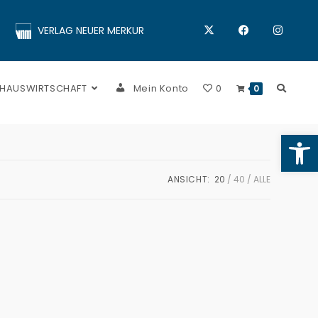
VERLAG NEUER MERKUR
 HAUSWIRTSCHAFT
Mein Konto
0
0
Op
ANSICHT:
20
40
ALLE