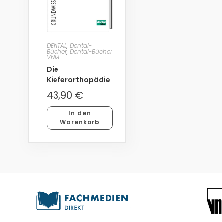
DENTAL
,
Dental-
Bücher
,
Dental-Bücher
VNM
Die
Kieferorthopädie
43,90
€
In den
Warenkorb