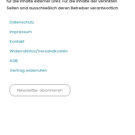
für die Inhalte externer Links. Für die Inhalte der verlinkten
Seiten sind ausschließlich deren Betreiber verantwortlich.
Datenschutz
Impressum
Kontakt
Widerrufinfos/Versandkosten
AGB
Vertrag widerrufen
Newsletter abonnieren
Datenschutz neu 2024
Impressum
Kontakt
Widerrufinfos / Versandkosten
AGB
Vertrag widerrufen
© Fachmedien-direkt.de | Verlag Neuer Merkur