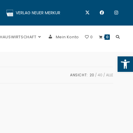
VERLAG NEUER MERKUR
 HAUSWIRTSCHAFT
Mein Konto
0
0
Op
ANSICHT:
20
40
ALLE