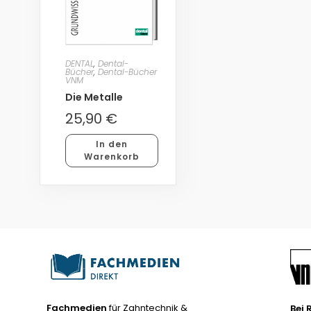
DENTAL
,
Dental-
Bücher
,
Dental-Bücher
VNM
Die Metalle
25,90
€
In den
Warenkorb
Fachmedien
für Zahntechnik &
Bei 