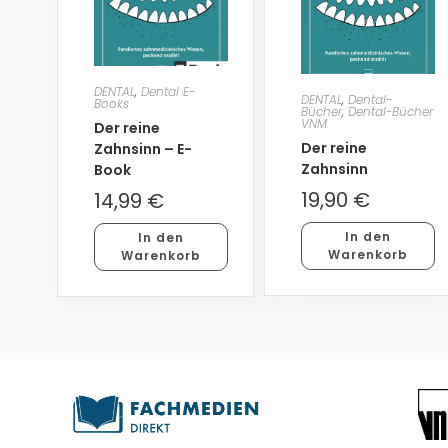
DENTAL
,
Dental E-
DENTAL
,
Dental-
Books
Bücher
,
Dental-Bücher
VNM
Der reine
Der reine
Zahnsinn – E-
Zahnsinn
Book
19,90
€
14,99
€
In den
In den
Warenkorb
Warenkorb