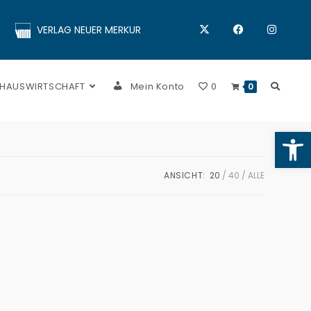
VERLAG NEUER MERKUR
 HAUSWIRTSCHAFT
Mein Konto
0
0
Op
ANSICHT:
20
40
ALLE