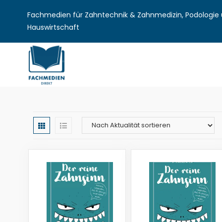
Fachmedien für Zahntechnik & Zahnmedizin, Podologie u
Hauswirtschaft