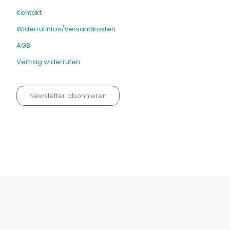
Kontakt
Widerrufinfos/Versandkosten
AGB
Vertrag widerrufen
Newsletter abonnieren
Datenschutz neu 2024
Impressum
Kontakt
Widerrufinfos / Versandkosten
AGB
Vertrag widerrufen
© Fachmedien-direkt.de | Verlag Neuer Merkur