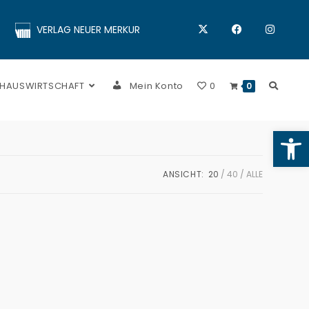
VERLAG NEUER MERKUR
 HAUSWIRTSCHAFT
Mein Konto
0
0
Op
ANSICHT:
20
40
ALLE